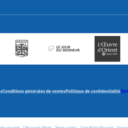
Ges
s
Conditions générales de ventes
Politique de confidentialité
de voyage
Découvrir Bipel
Terre sainte
Une filiale Bayard
Voyag