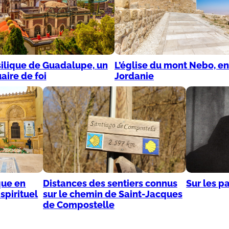
ilique de Guadalupe, un
L’église du mont Nebo, en
aire de foi
Jordanie
que en
Distances des sentiers connus
Sur les p
spirituel
sur le chemin de Saint-Jacques
de Compostelle