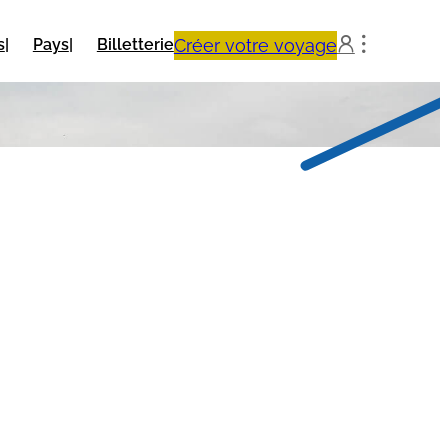
Créer votre voyage
s
Pays
Billetterie

