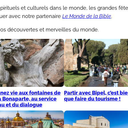
irituels et culturels dans le monde, les grandes fête
uer avec notre partenaire
Le Monde de la Bible
.
nos découvertes et merveilles du monde.
ez vie aux fontaines de
Partir avec Bipel, c’est bi
la Bonaparte, au service
que faire du tourisme !
u et du dialogue