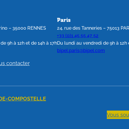
Paris
érino – 35000 RENNES
24, rue des Tanneries – 75013 PA
+33 (0)1 45 55 47 52
de 9h à 12h et de 14h à 17h
Du lundi au vendredi de 9h à 12h 
bipel.paris@bipel.com
us contacter
-DE-COMPOSTELLE
Vous sou