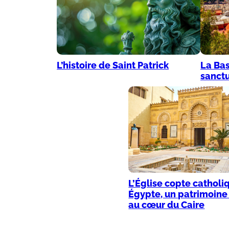
L’histoire de Saint Patrick
La Bas
sanctu
L’Église copte catholi
Égypte, un patrimoine 
au cœur du Caire