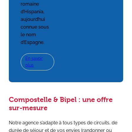
romaine
d’Hispania,
aujourd’hui
connue sous
le nom
d’Espagne.
En savoir
plus
Compostelle & Bipel : une offre
sur-mesure
Notre agence s’adapte à tous types de circuits, de
durée de séjour et de vos envies (randonner ou