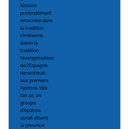
histoire
profondément
enracinée dans
la tradition
chrétienne.
Selon la
tradition,
l’évangélisation
de l’Espagne
remonterait
aux premiers
Apôtres. Dès
l’an 40, un
groupe
d’Apôtres
aurait atteint
la province