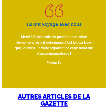
Ils ont voyagé avec nous
une
Merci à Bipel d'offrir la possibilité de vivre
Trè
 de
pleinement l'esprit pèlerinage. C'est le plus beau
le 
que j'ai vécu. Parfaite organisation et un beau trio
un
d'accompagnateurs !
bien
Martin D.
 de
AUTRES ARTICLES DE LA
GAZETTE