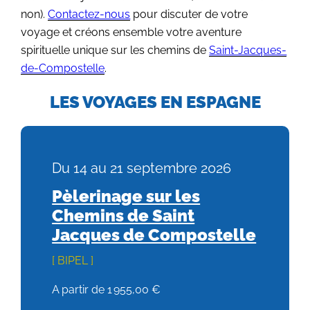
non).
Contactez-nous
pour discuter de votre
voyage et créons ensemble votre aventure
spirituelle unique sur les chemins de
Saint-Jacques-
de-Compostelle
.
LES VOYAGES EN ESPAGNE
du 14 au 21 septembre 2026
Pèlerinage sur les
Chemins de Saint
Jacques de Compostelle
BIPEL
A partir de 1 955,00 €