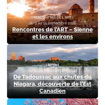
RENCONTRES DE L ‘ART
du 9 au 15 septembre 2026
Rencontres de l’ART – Sienne
et les environs
BIPEL
du 15 au 25 septembre 2026
De Tadoussac aux chutes du
Niagara, découverte de l’Est
Canadien