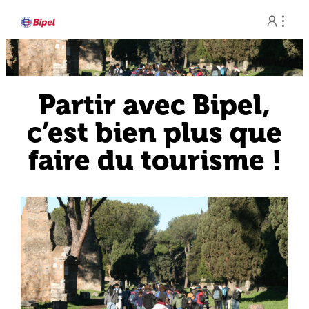
Aller


au
contenu
Partir avec Bipel,
c’est bien plus que
faire du tourisme !