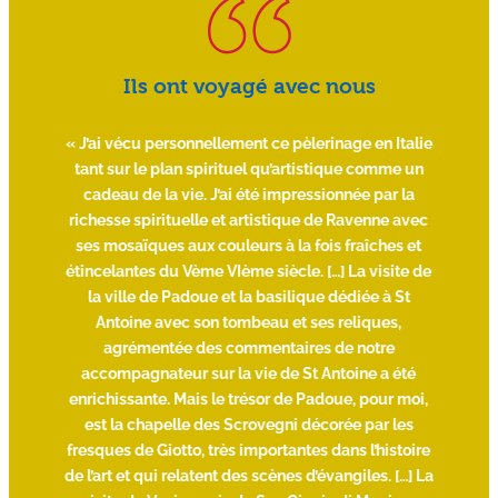
Ils ont voyagé avec nous
une
« J’ai vécu personnellement ce pèlerinage en Italie
« C
 de
tant sur le plan spirituel qu’artistique comme un
de
cadeau de la vie. J’ai été impressionnée par la
spi
un
richesse spirituelle et artistique de Ravenne avec
c
bien
ses mosaïques aux couleurs à la fois fraîches et
a
 de
étincelantes du Vème VIème siècle. […] La visite de
la ville de Padoue et la basilique dédiée à St
Ni
Antoine avec son tombeau et ses reliques,
agrémentée des commentaires de notre
accompagnateur sur la vie de St Antoine a été
enrichissante. Mais le trésor de Padoue, pour moi,
est la chapelle des Scrovegni décorée par les
fresques de Giotto, très importantes dans l’histoire
de l’art et qui relatent des scènes d’évangiles. […] La