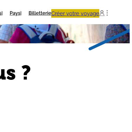
Créer votre voyage
s
Pays
Billetterie


s ?