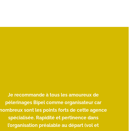
Je recommande à tous les amoureux de
« C
pèlerinages Bipel comme organisateur car
fami
nombreux sont les points forts de cette agence
dans u
spécialisée. Rapidité et pertinence dans
c
l’organisation préalable au départ (vol et
l'att