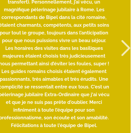
transfert). Personnellement, j’ai vécu, un
magnifique pèlerinage jubilaire à Rome. Les
Nicol
correspondants de Bipel dans la cité romaine,
étaient charmants, compétents, aux petits soins
pour tout le groupe, toujours dans l’anticipation
pour que nous puissions vivre un beau séjour.
Les horaires des visites dans les basiliques
majeures étaient choisis très judicieusement
nous permettant ainsi d’éviter les foules, super !
Les guides romains choisis étaient également
passionnants, très aimables et très érudits. Une
complicité se ressentait entre eux tous. C'est un
pèlerinage jubilaire Extra-Ordinaire que j'ai vécu
et que je ne suis pas prête d'oublier. Merci
infiniment à toute l’équipe pour son
professionnalisme, son écoute et son amabilité.
Félicitations à toute l'équipe de Bipel.