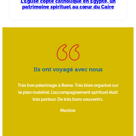
L’Église copte catholique en Égypte, un
patrimoine spirituel au cœur du Caire
Ils ont voyagé avec nous
 et
Très bon pèlerinage à Rome. Très bien organisé sur
ci à
le plan matériel. L’accompagnement spirituel était
c
e
très porteur. De très bons souvenirs.
sen
ce.
Ce 
Martine
es
d
ric
S