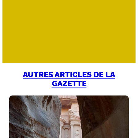
d’h
la 
bi
ma
dér
AUTRES ARTICLES DE LA
GAZETTE