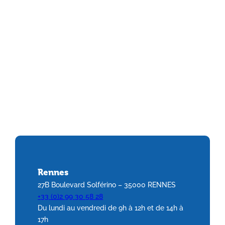
Rennes
27B Boulevard Solférino – 35000 RENNES
+33 (0)2 99 30 58 28
Du lundi au vendredi de 9h à 12h et de 14h à
17h