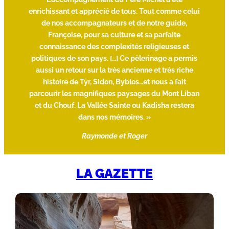
enrichissant et apprécié de tous. Tout comme celui
de nos accompagnateurs et de notre guide,
Françoise, pour sa culture et sa parfaite
connaissance des complexités religieuses et
politiques de son pays. […] Ce pèlerinage a permis
aussi un retour sur la très ancienne et très riche
histoire de Tyr, Sidon, Byblos…et nous a fait
parcourir les magnifiques paysages du Mont Liban
et du Chouf. La Vallée Sainte ou Kadisha restera
dans nos mémoires. »
Raymonde et Roger
LA GAZETTE