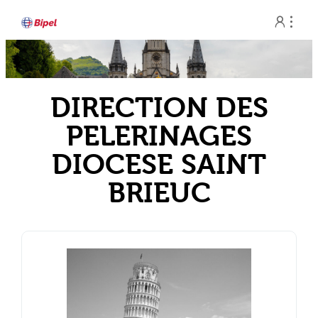
Aller


au
contenu
DIRECTION DES
PELERINAGES
DIOCESE SAINT
BRIEUC